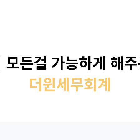
 모든걸 가능하게 해
더
윈
세
무
회
계